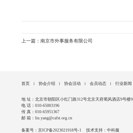
上一篇：南京市外事服务有限公司
首页
协会介绍
协会活动
会员动态
行业新闻
地 址：北京市朝阳区小红门路312号北京天府蜀风酒店9号楼9112
电 话：010-65003196
传 真：010-65951367
邮 箱：liu.yang@cafst.org.cn
备案号：京ICP备2023021918号-1
技术支持：中科服