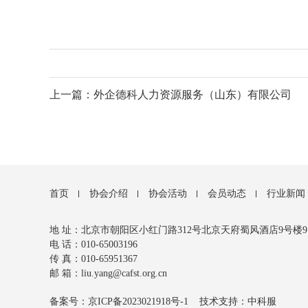
上一篇：外企德科人力资源服务（山东）有限公司
首页
协会介绍
协会活动
会员动态
行业新闻
地 址：北京市朝阳区小红门路312号北京天府蜀风酒店9号楼9112
电 话：010-65003196
传 真：010-65951367
邮 箱：liu.yang@cafst.org.cn
备案号：京ICP备2023021918号-1
技术支持：中科服