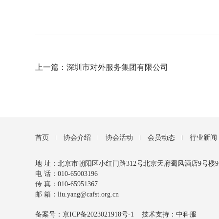
上一篇：深圳市对外服务集团有限公司
首页
协会介绍
协会活动
会员动态
行业新闻
地 址：北京市朝阳区小红门路312号北京天府蜀风酒店9号楼9112
电 话：010-65003196
传 真：010-65951367
邮 箱：liu.yang@cafst.org.cn
备案号：京ICP备2023021918号-1
技术支持：中科服