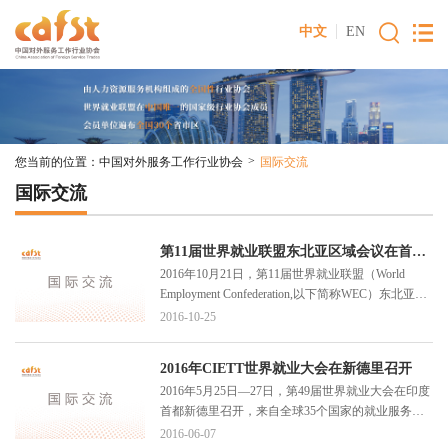
中文
EN
>
您当前的位置：
中国对外服务工作行业协会
国际交流
国际交流
第11届世界就业联盟东北亚区域会议在首尔召开
2016年10月21日，第11届世界就业联盟（World
Employment Confederation,以下简称WEC）东北亚区
域会议在韩国首都首尔召开。韩国人力资源服务产
2016-10-25
业协会（KOHRSIA）、日本人才派遣协会
（JASSA）和中国对外服务工作行业协会
2016年CIETT世界就业大会在新德里召开
（CAFST）的50余位代表以及来自韩国政府相关部
2016年5月25日—27日，第49届世界就业大会在印度
门和研究机构的官员与学者出席了此次会议。
首都新德里召开，来自全球35个国家的就业服务行
业业内人士、有关国际组织的高级官员、利益相关
2016-06-07