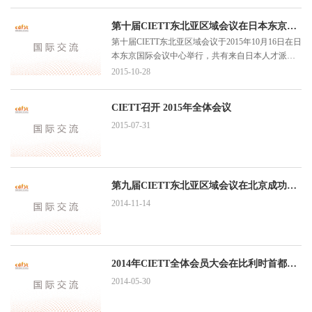
方、部分用工单位代表以及学术研究机构的共计300
余名代表出席了本次大会。本次大会由印度劳务派
第十届CIETT东北亚区域会议在日本东京召开
遣协会承办。
第十届CIETT东北亚区域会议于2015年10月16日在日
本东京国际会议中心举行，共有来自日本人才派遣
协会（JASSA）、韩国HR服务产业协会(KOHRSIA)
2015-10-28
和中国对外服务工作行业协会（CAFST）的50余位
代表出席了此次会议。
CIETT召开 2015年全体会议
2015-07-31
第九届CIETT东北亚区域会议在北京成功举行
2014-11-14
2014年CIETT全体会员大会在比利时首都布鲁塞尔召开
2014-05-30